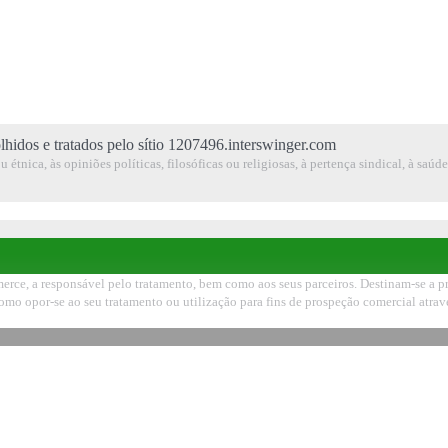
lhidos e tratados pelo sítio 1207496.interswinger.com
étnica, às opiniões políticas, filosóficas ou religiosas, à pertença sindical, à saúd
ce, a responsável pelo tratamento, bem como aos seus parceiros. Destinam-se a pro
como opor-se ao seu tratamento ou utilização para fins de prospeção comercial atr