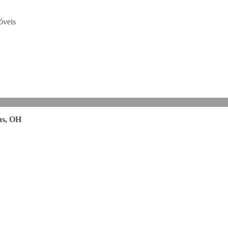
óveis
s, OH