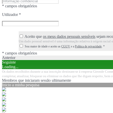
* campos obrigatórios
Utilizador
*
Aceito que
os meus dados pessoais sensíveis
sejam reco
Um dado pessoal sensível é uma informação relativa à origem racial ou 
Sou maior de idade e aceito as
CGUV
e a
Política de privacidade
.
*
* campos obrigatórios
Anterior
Seguinte
Loading...
Os dados recolhidos durante a sua inscrição destinam-se à empresa Gironde Commer
completar, atualizar, bloquear ou eliminar os dados que lhe digam respeito, bem 
Membros que iniciaram sessão ultimamente
Inicio a minha pesquisa