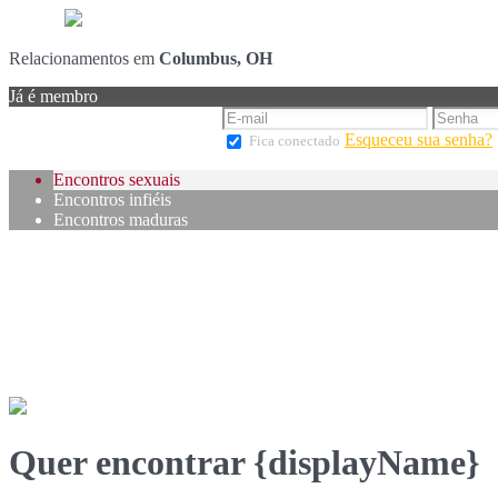
Relacionamentos em
Columbus, OH
Já é membro
Esqueceu sua senha?
Fica conectado
Encontros sexuais
Encontros infiéis
Encontros maduras
Quer encontrar {displayName}