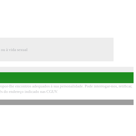
e ou à vida sexual
por-lhe encontros adequados à sua personalidade. Pode interrogar-nos, retificar,
avés do endereço indicado nas CGUV.